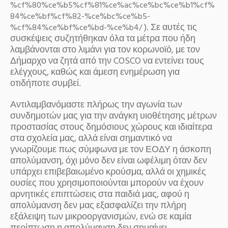
%cf%80%ce%b5%cf%81%ce%ac%ce%bc%ce%b1%cf%
84%ce%bf%cf%82-%ce%bc%ce%b5-
). Σε αυτές τις
%cf%84%ce%bf%ce%bd-%ce%b4/
συσκέψεις συζητήθηκαν όλα τα μέτρα που ήδη
λαμβάνονται στο λιμάνι για τον κορωνοϊό, με τον
Δήμαρχο να ζητά από την COSCO να εντείνει τους
ελέγχους, καθώς και άμεση ενημέρωση για
οτιδήποτε συμβεί.
Αντιλαμβανόμαστε πλήρως την αγωνία των
συνδημοτών μας για την ανάγκη υιοθέτησης μέτρων
προστασίας στους δημόσιους χώρους και ιδιαίτερα
στα σχολεία μας, αλλά είναι σημαντικό να
γνωρίζουμε πως σύμφωνα με τον ΕΟΔΥ η άσκοπη
απολύμανση, όχι μόνο δεν είναι ωφέλιμη όταν δεν
υπάρχει επιβεβαιωμένο κρούσμα, αλλά οι χημικές
ουσίες που χρησιμοποιούνται μπορούν να έχουν
αρνητικές επιπτώσεις στα παιδιά μας, αφού η
απολύμανση δεν μας εξασφαλίζει την πλήρη
εξάλειψη των μικροοργανισμών, ενώ σε καμία