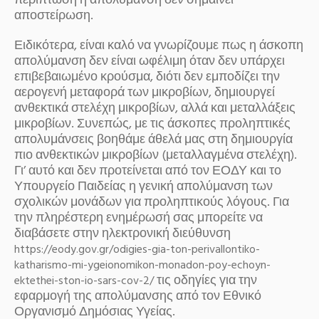
περίπτωση η απολύμανση δεν σημαίνει
αποστείρωση.
Ειδικότερα, είναι καλό να γνωρίζουμε πως η άσκοπη
απολύμανση δεν είναι ωφέλιμη όταν δεν υπάρχει
επιβεβαιωμένο κρούσμα, διότι δεν εμποδίζει την
αερογενή μεταφορά των μικροβίων, δημιουργεί
ανθεκτικά στελέχη μικροβίων, αλλά και μεταλλάξεις
μικροβίων. Συνεπώς, με τις άσκοπες προληπτικές
απολυμάνσεις βοηθάμε άθελά μας στη δημιουργία
πιο ανθεκτικών μικροβίων (μεταλλαγμένα στελέχη).
Γι’ αυτό και δεν προτείνεται από τον ΕΟΔΥ και το
Υπουργείο Παιδείας η γενική απολύμανση των
σχολικών μονάδων για προληπτικούς λόγους. Για
την πληρέστερη ενημέρωσή σας μπορείτε να
διαβάσετε στην ηλεκτρονική διεύθυνση
https://eody.gov.gr/odigies-gia-ton-perivallontiko-
katharismo-mi-ygeionomikon-monadon-poy-echoyn-
τις οδηγίες για την
ektethei-ston-io-sars-cov-2/
εφαρμογή της απολύμανσης από τον Εθνικό
Οργανισμό Δημόσιας Υγείας.