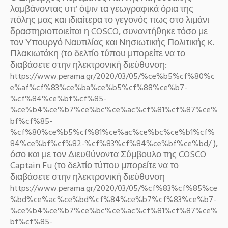
λαμβάνοντας υπ’ όψιν τα γεωγραφικά όρια της
πόλης μας και ιδιαίτερα το γεγονός πως στο λιμάνι
δραστηριοποιείται η COSCO, συναντήθηκε τόσο με
τον Υπουργό Ναυτιλίας και Νησιωτικής Πολιτικής κ.
Πλακιωτάκη (το δελτίο τύπου μπορείτε να το
διαβάσετε στην ηλεκτρονική διεύθυνση:
https://www.perama.gr/2020/03/05/%ce%b5%cf%80%c
e%af%cf%83%ce%ba%ce%b5%cf%88%ce%b7-
%cf%84%ce%bf%cf%85-
%ce%b4%ce%b7%ce%bc%ce%ac%cf%81%cf%87%ce%
bf%cf%85-
%cf%80%ce%b5%cf%81%ce%ac%ce%bc%ce%b1%cf%
),
84%ce%bf%cf%82-%cf%83%cf%84%ce%bf%ce%bd/
όσο και με τον Διευθύνοντα Σύμβουλο της COSCO
Captain Fu (το δελτίο τύπου μπορείτε να το
διαβάσετε στην ηλεκτρονική διεύθυνση
https://www.perama.gr/2020/03/05/%cf%83%cf%85%ce
%bd%ce%ac%ce%bd%cf%84%ce%b7%cf%83%ce%b7-
%ce%b4%ce%b7%ce%bc%ce%ac%cf%81%cf%87%ce%
bf%cf%85-