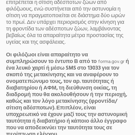
επιτρέπεται η σίτιση αδέσποτων ζώων από
φιλόζωους, ενώ συστήνεται από την αστυνομία η
σίτιση να πραγματοποιείται σε διάστημα δύο ωρών
το πρωί. Δεν υπάρχει περιορισμός στην κίνηση για
τη φροντίδα των αδέσποτων ζώων, λαμβάνοντας
βεβαίως όλα τα απαραίτητα μέτρα προστασίας της
υγείας και της ασφάλειας.
Οι φιλόζωοι είναι απαραίτητο να
συμπληρώσουν το έντυπο Β από το
ή
forma.gov.gr
ένα λευκό χαρτί ή μέσω SMS στο 13033 για τον
σκοπό της μετακίνησης και να αναφέρουν το
ονοματεπώνυμο τους, τον αρ. ταυτότητας ή
διαβατηρίου ή ΑΦΜ, τη διεύθυνση οικίας, τη
διαδρομή που θα ακολουθήσουν ή την περιοχή,
καθώς και τον λόγο μετακίνησης (φροντίδα/
σίτιση αδέσποτων). Επιπλέον, είναι
υποχρεωτικό να έχουν μαζί τους την αστυνομική
ταυτότητα ή διαβατήριο ή κάποιο άλλο έγγραφο
που να αποδεικνύει την ταυτότητα τους σε
περίπτωση ελέγχου.