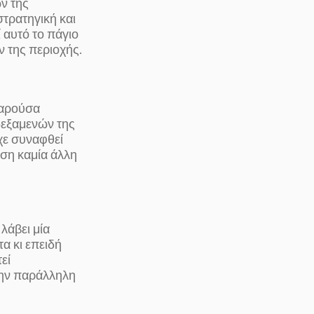
ων της
τρατηγική και
 αυτό το πάγιο
ν της περιοχής.
παρούσα
δεξαμενών της
χε συναφθεί
ση καμία άλλη
λάβει μία
τα κι επειδή
εί
την παράλληλη