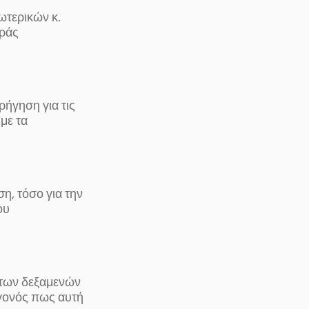
τερικών κ.
ιράς
ρήγηση για τις
με τα
η, τόσο για την
ου
 των δεξαμενών
γονός πως αυτή