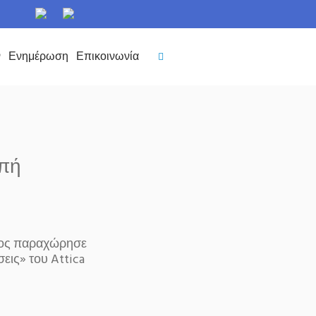
ν
Ενημέρωση
Επικοινωνία
μπή
ατος παραχώρησε
ις» του Attica