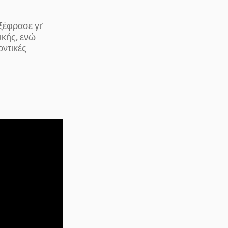
ξέφρασε γι’
ικής, ενώ
οντικές