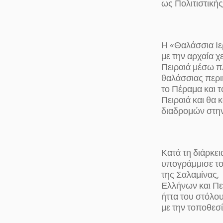
ως Πολιτιστική
Η «Θαλάσσια Ιε
με την αρχαία χ
Πειραιά μέσω π
θαλάσσιας περι
το Πέραμα και τ
Πειραιά και θα
διαδρομών στην
Κατά τη διάρκε
υπογράμμισε το
της Σαλαμίνας,
Ελλήνων και Πε
ήττα του στόλο
με την τοποθεσ