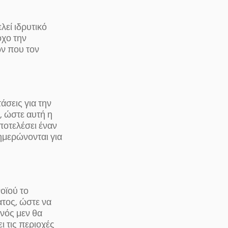
εί ιδρυτικό
όχο την
ών που τον
άσεις για την
, ώστε αυτή η
ποτελέσει έναν
ημερώνονται για
οϊού το
τος, ώστε να
νός μεν θα
ι τις περιοχές