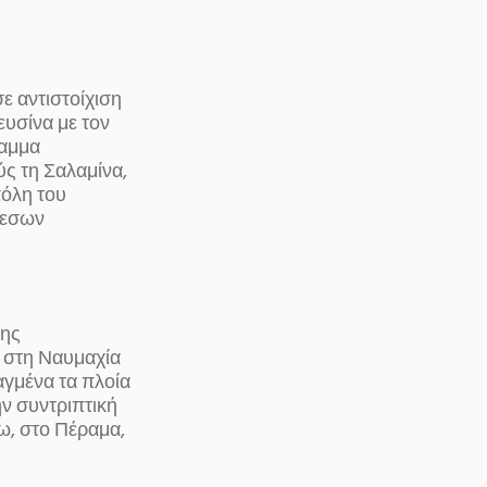
ε αντιστοίχιση
ευσίνα με τον
ραμμα
ς τη Σαλαμίνα,
πόλη του
μεσων
κης
ς στη Ναυμαχία
αγμένα τα πλοία
ν συντριπτική
ω, στο Πέραμα,