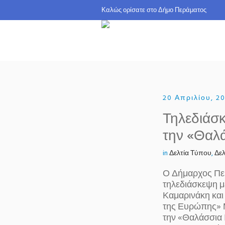
Καλώς ορίσατε σ
20 Απριλίου, 2
Τηλεδιάσ
την «Θαλ
in
Δελτία Τύπου
,
Δελ
Ο Δήμαρχος Περ
τηλεδιάσκεψη μ
Καμαρινάκη και
της Ευρώπης» Μ
την «Θαλάσσια 