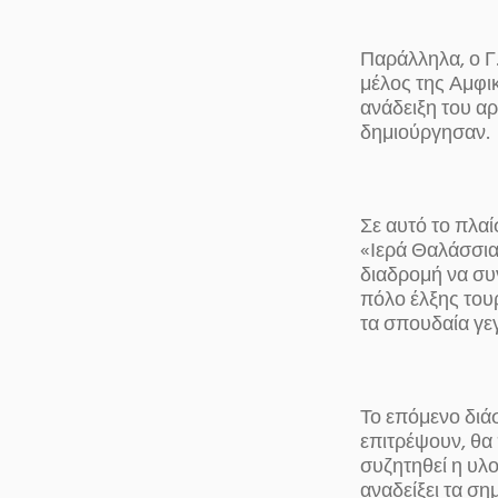
Παράλληλα, ο Γ
μέλος της Αμφι
ανάδειξη του α
δημιούργησαν.
Σε αυτό το πλα
«Ιερά Θαλάσσια
διαδρομή να συν
πόλο έλξης τουρ
τα σπουδαία γε
Το επόμενο διά
επιτρέψουν, θα
συζητηθεί η υλ
αναδείξει τα ση