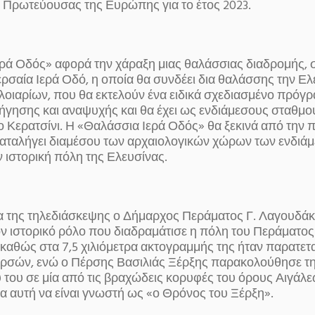
ς Πρωτεύουσας της Ευρώπης για το έτος 2023.
ρά Οδός» αφορά την χάραξη μιας θαλάσσιας διαδρομής, σ
ερσαία Ιερά Οδό, η οποία θα συνδέει δια θαλάσσης την Ελ
λοιαρίων, που θα εκτελούν ένα ειδικά σχεδιασμένο πρόγ
ήγησης και αναψυχής και θα έχει ως ενδιάμεσους σταθμού
ο Κερατσίνι. Η «Θαλάσσια Ιερά Οδός» θα ξεκινά από την 
 καταλήγει διαμέσου των αρχαιολογικών χώρων των ενδιά
 ιστορική πόλη της Ελευσίνας.
ια της τηλεδιάσκεψης ο Δήμαρχος Περάματος Γ. Λαγουδά
ν ιστορικό ρόλο που διαδραμάτισε η πόλη του Περάματο
 καθώς στα 7,5 χιλιόμετρα ακτογραμμής της ήταν παρατετ
ρσών, ενώ ο Πέρσης Βασιλιάς Ξέρξης παρακολούθησε τη
υ του σε μία από τις βραχώδεις κορυφές του όρους Αιγάλε
ία αυτή να είναι γνωστή ως «ο Θρόνος του Ξέρξη».