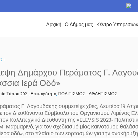
το Δήμο Περάματος
Αρχική
Ο Δήμος μας
Κέντρο Υπηρεσιώ
021
κεψη Δημάρχου Περάματος Γ. Λαγου
άσσια Ιερά Οδό»
τία Τύπου 2021
,
Επικαιρότητα
,
ΠΟΛΙΤΙΣΜΟΣ - ΑΘΛΗΤΙΣΜΟΣ
άματος Γ. Λαγουδάκης συμμετείχε χθες, Δευτέρα 19 Απριλ
ε τον Διευθύνοντα Σύμβουλο του Οργανισμού Λιμένος Ελε
 τον Καλλιτεχνικό Διευθυντή της «ELEVSIS 2023- Πολιτισ
. Μαρμαρινό, για τον σχεδιασμό μίας καινοτόμου θαλάσσ
Ιερά οδό», στο πλαίσιο των εορτασμών για την ανακήρυξη