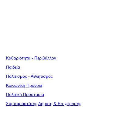
2132037277
info@perama.gr
Κέντρο Υπηρεσιών
Καθαριότητα - Περιβάλλον
Παιδεία
Πολιτισμός - Αθλητισμός
Κοινωνική Πρόνοια
Πολιτική Προστασία
Συμπαραστάτης Δημότη & Επιχείρησης
Εξυπηρετούμαι Ηλεκτρονικά