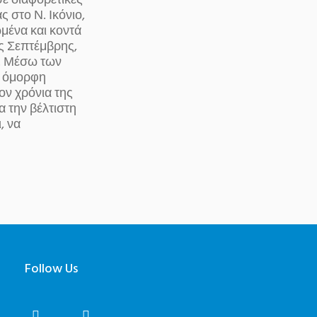
ε διαφορετικές
 στο Ν. Ικόνιο,
μένα και κοντά
ς Σεπτέμβρης,
ς. Μέσω των
α όμορφη
ον χρόνια της
α την βέλτιστη
, να
Follow Us