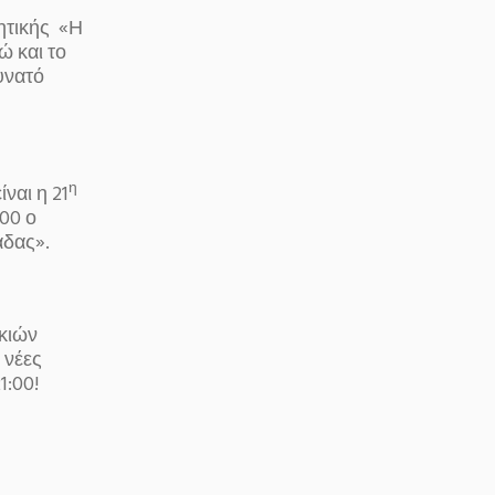
ητικής «Η
 και το
υνατό
η
ναι η 21
00 ο
άδας».
Σκιών
 νέες
1:00!