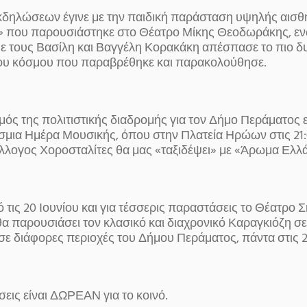
κδηλώσεων έγινε με την παιδική παράσταση υψηλής αισθ
 που παρουσιάστηκε στο Θέατρο Μίκης Θεοδωράκης, ενώ
 με τους Βασίλη και Βαγγέλη Κορακάκη απέσπασε το πιο δ
του κόσμου που παραβρέθηκε και παρακολούθησε.
ς της πολιτιστικής διαδρομής για τον Δήμο Περάματος εί
σμια Ημέρα Μουσικής, όπου στην Πλατεία Ηρώων στις 21:
ύλλογος Χοροσταλίτες θα μας «ταξιδέψει» με «Άρωμα Ελλ
τις 20 Ιουνίου και για τέσσερις παραστάσεις το Θέατρο 
 παρουσιάσει τον κλασικό και διαχρονικό Καραγκιόζη σε
 σε διάφορες περιοχές του Δήμου Περάματος, πάντα στις 2
εις είναι ΔΩΡΕΑΝ για το κοινό.