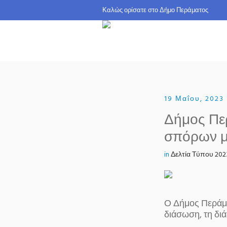
Καλώς ορίσατε σ
19 Μαΐου, 2023
Δήμος Περ
σπόρων μ
in
Δελτία Τύπου 202
Ο Δήμος Περάμα
διάσωση, τη δι