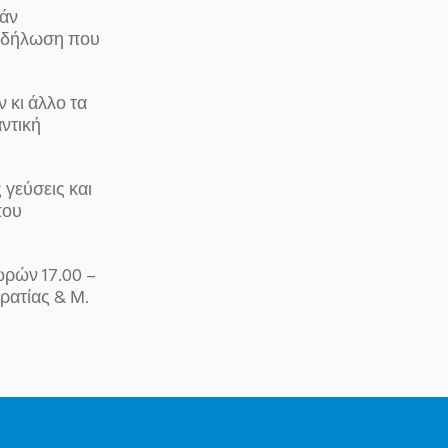
εάν
εκδήλωση που
 κι άλλο τα
αντική
 γεύσεις και
που
ωρών 17.00 –
ρατίας & Μ.