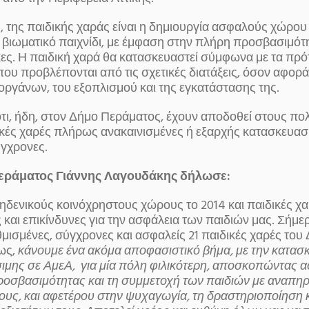
, της παιδικής χαράς είναι η δημιουργία ασφαλούς χώρου 
ι βιωματικό παιχνίδι, με έμφαση στην πλήρη προσβασιμότ
κες. Η παιδική χαρά θα κατασκευαστεί σύμφωνα με τα πρότ
υ προβλέπονται από τις σχετικές διατάξεις, όσον αφορά 
οργάνων, του εξοπλισμού και της εγκατάστασης της.
τι, ήδη, στον Δήμο Περάματος, έχουν αποδοθεί στους πολ
ικές χαρές πλήρως ανακαινισμένες ή εξαρχής κατασκευασ
ύγχρονες.
εράματος Γιάννης Λαγουδάκης δήλωσε:
δενικούς κοινόχρηστους χώρους το 2014 και παιδικές χ
 και επικίνδυνες για την ασφάλεια των παιδιών μας. Σήμ
ισμένες, σύγχρονες και ασφαλείς 21 παιδικές χαρές του
ως,
κάνουμε ένα ακόμα αποφασιστικό βήμα, με την κατασ
μης σε ΑμεΑ, για μία πόλη φιλικότερη, αποσκοπώντας α
ροσβασιμότητας και τη συμμετοχή των παιδιών με αναπηρ
υς, και αφετέρου στην ψυχαγωγία, τη δραστηριοποίηση κ