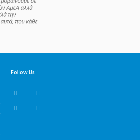
προβαίνουμε σε
ιών ΑμεΑ αλλά
κλά την
 αυτά, που κάθε
Follow Us