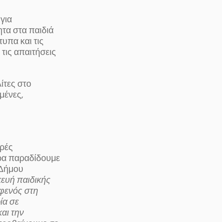
για
ητα στα παιδιά
υπα και τις
τις απαιτήσεις
ίτες στο
μένες,
αρές
ερα παραδίδουμε
 Δήμου
κευή παιδικής
φενός στη
ία σε
αι την