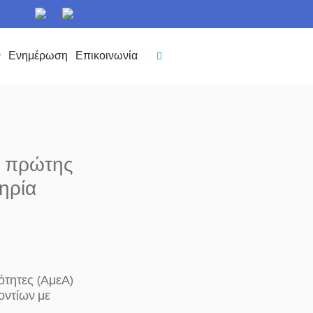
ν
Ενημέρωση
Επικοινωνία
ς πρώτης
ηρία
νότητες (ΑμεΑ)
οντίων με