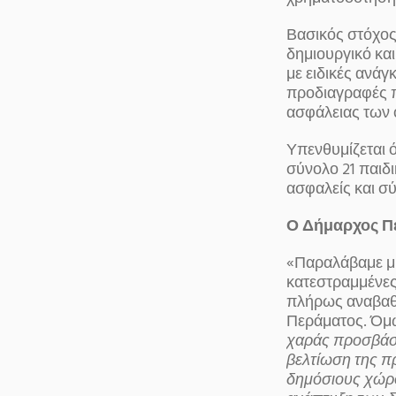
Βασικός στόχος
δημιουργικό κα
με ειδικές ανάγ
προδιαγραφές πο
ασφάλειας των 
Υπενθυμίζεται ό
σύνολο 21 παιδ
ασφαλείς και σ
Ο Δήμαρχος Π
«Παραλάβαμε μη
κατεστραμμένες
πλήρως αναβαθμ
Περάματος. Όμ
χαράς προσβάσι
βελτίωση της π
δημόσιους χώρο