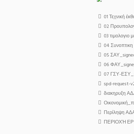
01 Τεχνική έκ
02 Προυπολογ
03 τιμολογιο 
04 Συνοπτικη
05 ΣΑΥ_signe
06 ΦΑΥ_sign
07 ΓΣΥ-ΕΣΥ_
spd-request-v
διακηρυξη Α
Οικονομική_
Περίληψη Α
ΠΕΡΙΟΧΉ ΕΡ