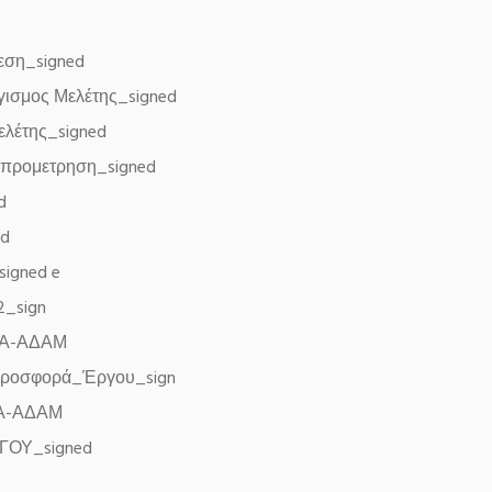
θεση_signed
ισμος Μελέτης_signed
μελέτης_signed
 προμετρηση_signed
d
ed
signed
e
2_sign
ΔΑ-ΑΔΑΜ
προσφορά_Έργου_sign
ΔΑ-ΑΔΑΜ
ΓΟΥ_signed