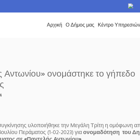
το Δήμο Περάματος
Αρχική
Ο Δήμος μας
Κέντρο Υπηρεσιώ
ς Αντωνίου» ονομάστηκε το γήπεδο
ς
4
συγκίνησης υλοποιήθηκε την Μεγάλη Τρίτη η ομόφωνη α
ουλίου Περάματος (1-02-2023) για
ονομαδότηση του Δη
ατος σε «Παντελής Αντωνίου».