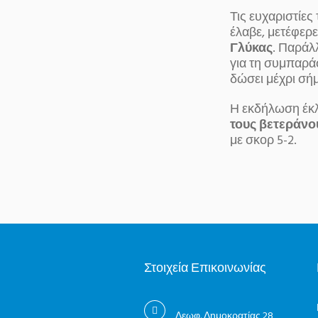
Τις ευχαριστίε
έλαβε, μετέφερ
Γλύκας
. Παράλ
για τη συμπαρά
δώσει μέχρι σήμ
Η εκδήλωση έκλ
τους βετεράνο
με σκορ 5-2.
Στοιχεία Επικοινωνίας
Λεωφ. Δημοκρατίας 28