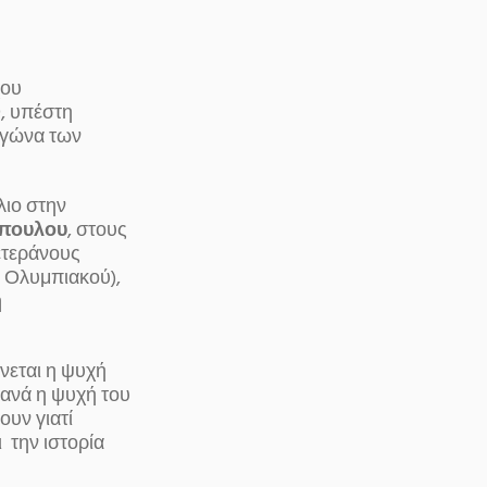
χου
, υπέστη
αγώνα των
λιο στην
όπουλου
, στους
ετεράνους
 Ολυμπιακού),
η
νεται η ψυχή
ανά η ψυχή του
ουν γιατί
 την ιστορία