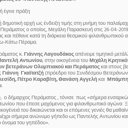
 έγινε πράξη
ή δημοτική αρχή ως ένδειξη τιμής στη μνήμη του παλαίμα
Περάματος ο οποίος, Μεγάλη Παρασκευή στις 26-04-2019
ς και πέθανε κατά τη διάρκεια θεσμικού φιλανθρωπικού 
ω-Κάτω Πέραμα.
ράματος κ.
Γιάννης Λαγουδάκος
απένειμε τιμητικό μετάλ
Παντελή Αντωνίου
, στην οικογένεια του
Μιχάλη Κρητικ
ων βετεράνων Ολυμπιακού και Περάματος
και στους β
ς
Γιάννη Γκαϊτατζή
(πρόεδρο του Συνδέσμου Βετεράνων
εσίδη, Πέτρο Καραβίτη, Θανάση Αγγελή
και
Μπάμπ
υ
.
, ο δήμαρχος Περάματος , τόνισε πως «σήμερα ενσαρκώ
τωνίου που έπεσε μαχόμενος για φιλανθρωπικό αγώνα Ξ
ικογένειά του δικαιώνεται και οι επόμενες γενιές θα μαθαίν
μέχρι σήμερα ανώνυμο γήπεδο ως Παντελής Αντωνίου και
ο όνομα του γηπέδου».