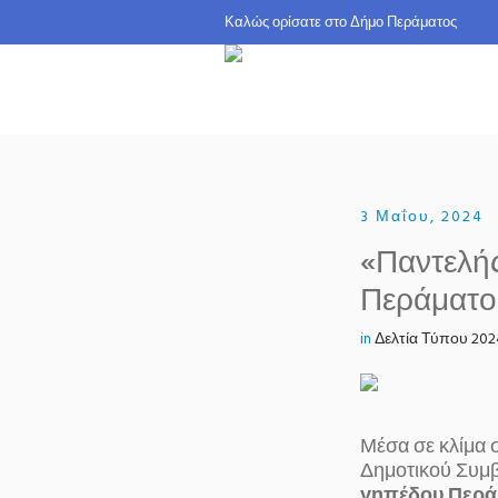
Καλώς ορίσατε σ
3 Μαΐου, 2024
«Παντελή
Περάματο
in
Δελτία Τύπου 202
Μέσα σε κλίμα 
Δημοτικού Συμβ
γηπέδου Περάμ