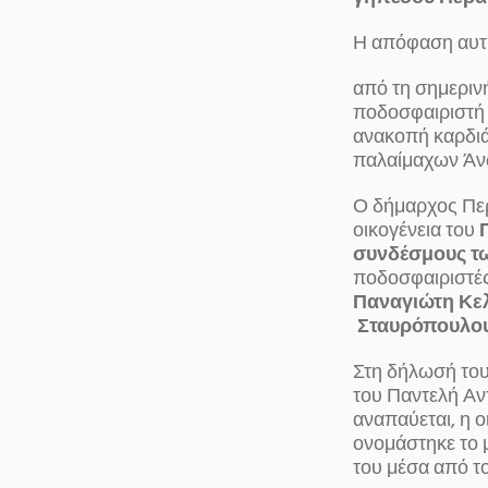
Η απόφαση αυτή
από τη σημεριν
ποδοσφαιριστή 
ανακοπή καρδιά
παλαίμαχων Άν
Ο δήμαρχος Πε
οικογένεια του
συνδέσμους τ
ποδοσφαιριστέ
Παναγιώτη Κελ
Σταυρόπουλο
Στη δήλωσή του
του Παντελή Αν
αναπαύεται, η ο
ονομάστηκε το 
του μέσα από τ