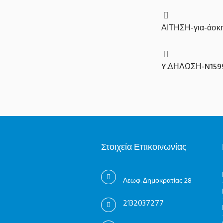
ΑΙΤΗΣΗ-για-άσκ
Y.ΔΗΛΩΣΗ-N1599
Στοιχεία Επικοινωνίας
Λεωφ. Δημοκρατίας 28
2132037277