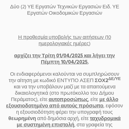
Δύο (2) ΥΕ Εργατών Τεχνικών Εργασιών Ειδ. ΥΕ
Εργατών Οικοδομικών Εργασιών
Η προθεσμία υποβολής των αιτήσεων (10
ημερολογιακές ημέρες)
αρχίζει την Τρίτη 01/04/2025 και λήγει την
Πέμπτη 10/04/2025.
Οι ενδιαφερόμενοι καλούνται να συμπληρώσουν
ΔΕ/ΥΕ
την αίτηση με κωδικό ΕΝΤΥΠΟ ΑΣΕΠ
ΣΟΧ2
και να την υποβάλουν μαζί με τα απαιτούμενα
δικαιολογητικά (στο πρωτόκολλο του Δήμου
Περάματος), είτε
αυτοπροσώπως
, είτε
με άλλο
εξουσιοδοτημένο από αυτούς πρόσωπο
, εφόσον
η εξουσιοδότηση φέρει την υπογραφή τους
θεωρημένη
από δημόσια αρχή, είτε
ταχυδρομικά
με συστημένη επιστολή
, στα γραφεία της