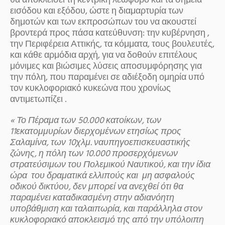
θα αποκλείσει τη κεντρική λεωφόρο και τα σημεία
εισόδου και εξόδου, ώστε η διαμαρτυρία των
δημοτών και των εκπροσώπων του να ακουστεί
βροντερά προς πάσα κατεύθυνση: την κυβέρνηση ,
την Περιφέρεια Αττικής, τα κόμματα, τους βουλευτές,
και κάθε αρμόδια αρχή, για να δοθούν επιτέλους
μόνιμες και βιώσιμες λύσεις αποσυμφόρησης για
την πόλη, που παραμένει σε αδιέξοδη ομηρία υπό
τον κυκλοφοριακό κυκεώνα που χρονίως
αντιμετωπίζει .
« Το Πέραμα των 50.000 κατοίκων, των
11εκατομμυρίων διερχομένων ετησίως προς
Σαλαμίνα, των 10χλμ. ναυπηγοεπισκευαστικής
ζώνης, η πόλη των 10.000 προσερχόμενων
στρατεύσιμων του Πολεμικού Ναυτικού, και την ίδια
ώρα του δραματικά ελλιπούς και μη ασφαλούς
οδικού δικτύου, δεν μπορεί να ανεχθεί ότι θα
παραμένει καταδικασμένη στην αδιανόητη
υποβάθμιση και ταλαιπωρία, και παράλληλα στον
κυκλοφοριακό αποκλεισμό της από την υπόλοιπη