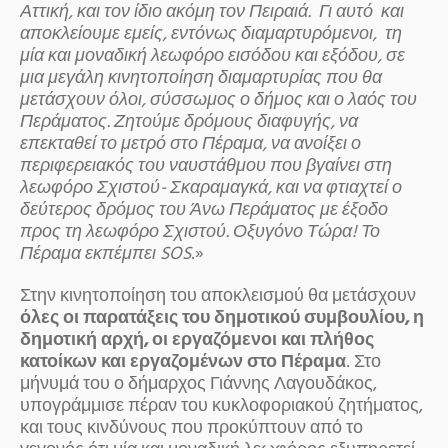
Αττική, και τον ίδιο ακόμη τον Πειραιά. Γι αυτό και
αποκλείουμε εμείς, εντόνως διαμαρτυρόμενοι, τη
μία και μοναδική λεωφόρο εισόδου και εξόδου, σε
μια μεγάλη κινητοποίηση διαμαρτυρίας που θα
μετάσχουν όλοι, σύσσωμος ο δήμος και ο λαός του
Περάματος. Ζητούμε δρόμους διαφυγής, να
επεκταθεί το μετρό στο Πέραμα, να ανοίξει ο
περιφερειακός του ναυστάθμου που βγαίνει στη
λεωφόρο Σχιστού- Σκαραμαγκά, και να φτιαχτεί ο
δεύτερος δρόμος του Άνω Περάματος με έξοδο
προς τη λεωφόρο Σχιστού. Οξυγόνο Τώρα! Το
Πέραμα εκπέμπει
SOS
.»
Στην κινητοποίηση του αποκλεισμού θα μετάσχουν
όλες οι παρατάξεις του δημοτικού συμβουλίου, η
δημοτική αρχή, οι εργαζόμενοι και πλήθος
κατοίκων και εργαζομένων στο Πέραμα
. Στο
μήνυμά του ο δήμαρχος Γιάννης Λαγουδάκος,
υπογράμμισε πέραν του κυκλοφοριακού ζητήματος,
και τους κινδύνους που προκύπτουν από το