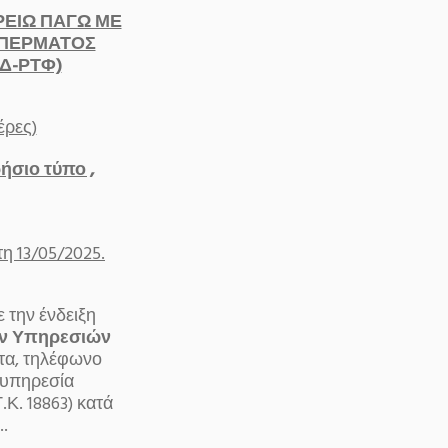
ΡΕΙΩ ΠΑΓΩ ΜΕ
 ΠΕΡΜΑΤΟΣ
ΞΔ-ΡΤΦ)
έρες)
ήσιο τύπο ,
η 13/05/2025.
 την ένδειξη
ών Υπηρεσιών
τα, τηλέφωνο
 υπηρεσία
Κ. 18863) κατά
.