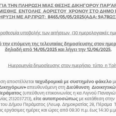
ΙΑ ΤΗΝ ΠΛΗΡΩΣΗ ΜΙΑΣ ΘΕΣΗΣ ΔΙΚΗΓΟΡΟΥ ΠΑΡ’Α
ΜΙΣΘΗΣ ΕΝΤΟΛΗΣ ΑΟΡΙΣΤΟΥ ΧΡΟΝΟΥ ΣΤΟ ΔΗΜΟ
ΡΥΞΗ ΜΕ ΑΡ.ΠΡΩΤ: 8465/05/05/2025(ΑΔΑ: 9Α78Ω
οθεσμία υποβολής των αιτήσεων (30 ημερολογιακές ημ
ό την επόμενη της τελευταίας δημοσίευσης στον ημερ
δηλαδή από 14/05/2025 και λήγει την 12/06/2025.
Ημερομηνία δημοσίευσης στον ημερήσιο τύπο η Τρίτ
 αποστέλλεται
ταχυδρομικά με συστημένο φάκελο
με
Δικηγόρων»
απευθυνόμενη στη
Διεύθυνση Διοικητικ
Περάματος
(υπεύθυνη επικοινωνίας η κα Λιγνού Παναγιώ
ίας 2132037213),
είτε αυτοπροσώπως
με κατάθεση στην
ου Δήμου Περάματος (Λεωφ. Δημοκρατίας 28, Πέραμα Τ.
τις εργάσιμες ημέρες και ώρες από 08:30 π.μ. έως 14:30 μ.μ.