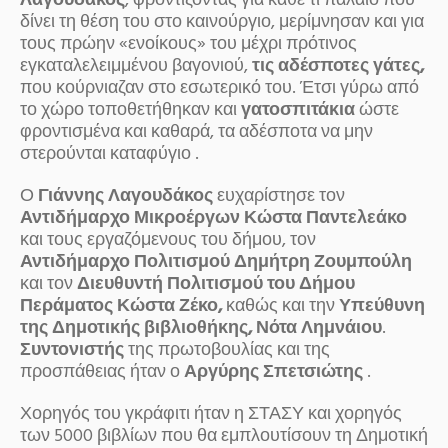
Λαγουδάκος
, φροντίζοντας για κάθε τι παλαιό που
δίνει τη θέση του στο καινούργιο, μερίμνησαν και για
τους πρώην «ενοίκους» του μέχρι πρότινος
εγκαταλελειμμένου βαγονιού,
τις αδέσποτες γάτες,
που κούρνιαζαν στο εσωτερικό του. Έτσι γύρω από
το χώρο τοποθετήθηκαν και
γατοσπιτάκια
ώστε
φροντισμένα και καθαρά, τα αδέσποτα να μην
στερούνται καταφύγιο .
Ο
Γιάννης Λαγουδάκος
ευχαρίστησε τον
Αντιδήμαρχο Μικροέργων
Κώστα
Παντελεάκο
και τους εργαζόμενους του δήμου, τον
Αντιδήμαρχο Πολιτισμού Δημήτρη Ζουμπούλη
και τον
Διευθυντή Πολιτισμού του Δήμου
Περάματος Κώστα Ζέκο,
καθώς και την
Υπεύθυνη
της Δημοτικής βιβλιοθήκης, Νότα Λημνάιου
.
Συντονιστής
της πρωτοβουλίας και της
προσπάθειας ήταν ο
Αργύρης Σπετσιώτης
.
Χορηγός του γκράφιτι ήταν η ΣΤΑΣΥ και χορηγός
των 5000 βιβλίων που θα εμπλουτίσουν τη Δημοτική