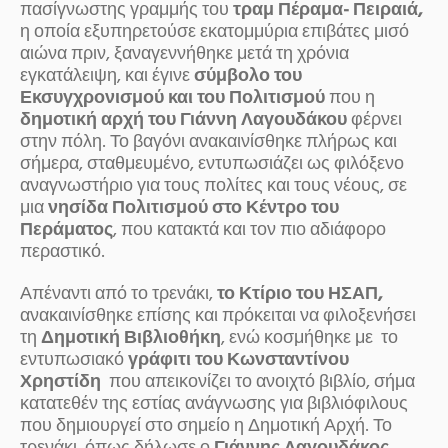
πασίγνωστης γραμμής του
τραμ Πέραμα- Πειραιά,
η οποία εξυπηρετούσε εκατομμύρια επιβάτες μισό
αιώνα πριν, ξαναγεννήθηκε μετά τη χρόνια
εγκατάλειψη, και έγινε
σύμβολο του
Εκσυγχρονισμού και του Πολιτισμού
που η
δημοτική αρχή του Γιάννη Λαγουδάκου
φέρνει
στην πόλη. Το βαγόνι ανακαινίσθηκε πλήρως και
σήμερα, σταθμευμένο, εντυπωσιάζει ως φιλόξενο
αναγνωστήριο για τους πολίτες και τους νέους, σε
μια
νησίδα Πολιτισμού στο Κέντρο του
Περάματος
, που κατακτά και τον πιο αδιάφορο
περαστικό.
Απέναντι από το τρενάκι,
το Κτίριο του ΗΣΑΠ,
ανακαινίσθηκε επίσης και πρόκειται να φιλοξενήσει
τη
Δημοτική Βιβλιοθήκη
, ενώ κοσμήθηκε με το
εντυπωσιακό
γράφιτι του
Κωνσταντίνου
Χρηστίδη
που απεικονίζει το ανοιχτό βιβλίο, σήμα
κατατεθέν της εστίας ανάγνωσης για βιβλιόφιλους
που δημιουργεί στο σημείο η Δημοτική Αρχή. Το