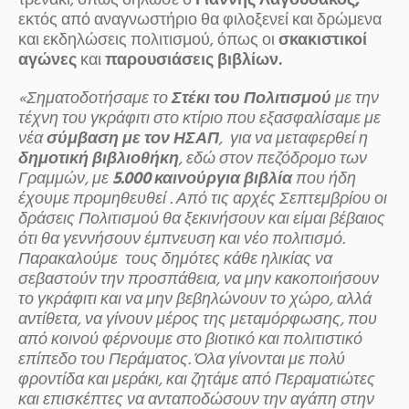
τρενάκι, όπως δήλωσε ο
Γιάννης Λαγουδάκος,
εκτός από αναγνωστήριο θα φιλοξενεί και δρώμενα
και εκδηλώσεις πολιτισμού, όπως οι
σκακιστικοί
αγώνες
και
παρουσιάσεις βιβλίων.
«Σηματοδοτήσαμε το
Στέκι του Πολιτισμού
με την
τέχνη του γκράφιτι στο κτίριο που εξασφαλίσαμε με
νέα
σύμβαση με τον ΗΣΑΠ
, για να μεταφερθεί η
δημοτική βιβλιοθήκη
, εδώ στον πεζόδρομο των
Γραμμών, με
5.000 καινούργια βιβλία
που ήδη
έχουμε προμηθευθεί . Από τις αρχές Σεπτεμβρίου οι
δράσεις Πολιτισμού θα ξεκινήσουν και είμαι βέβαιος
ότι θα γεννήσουν έμπνευση και νέο πολιτισμό.
Παρακαλούμε τους δημότες κάθε ηλικίας να
σεβαστούν την προσπάθεια, να μην κακοποιήσουν
το γκράφιτι και να μην βεβηλώνουν το χώρο, αλλά
αντίθετα, να γίνουν μέρος της μεταμόρφωσης, που
από κοινού φέρνουμε στο βιοτικό και πολιτιστικό
επίπεδο του Περάματος. Όλα γίνονται με πολύ
φροντίδα και μεράκι, και ζητάμε από Περαματιώτες
και επισκέπτες να ανταποδώσουν την αγάπη στην