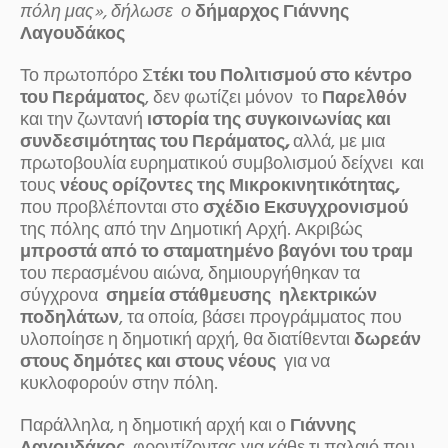
πόλη μας», δήλωσε ο
δήμαρχος Γιάννης
Λαγουδάκος
Το πρωτοπόρο Σ
τέκι του Πολιτισμού στο κέντρο
του Περάματος
, δεν φωτίζει μόνον το
Παρελθόν
και την ζωντανή
ιστορία της συγκοινωνίας και
συνδεσιμότητας του Περάματος,
αλλά, με μια
πρωτοβουλία ευρηματικού συμβολισμού δείχνει και
τους
νέους ορίζοντες της Μικροκινητικότητας,
που προβλέπονται στο
σχέδιο Εκσυγχρονισμού
της πόλης από την Δημοτική Αρχή. Ακριβώς
μπροστά από το σταματημένο βαγόνι του τραμ
του περασμένου αιώνα, δημιουργήθηκαν τα
σύγχρονα
σημεία στάθμευσης ηλεκτρικών
ποδηλάτων
, τα οποία, βάσει προγράμματος που
υλοποίησε η δημοτική αρχή, θα διατίθενται
δωρεάν
στους δημότες και στους νέους
για να
κυκλοφορούν στην πόλη.
Παράλληλα, η δημοτική αρχή και ο
Γιάννης