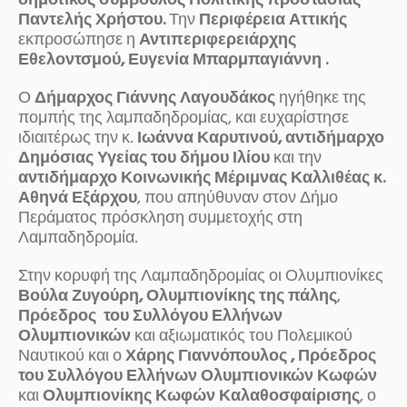
δημοτικός σύμβουλος Πολιτικής προστασίας
Παντελής Χρήστου.
Την
Περιφέρεια Αττικής
εκπροσώπησε η
Αντιπεριφερειάρχης
Εθελοντσμού, Ευγενία Μπαρμπαγιάννη .
Ο
Δήμαρχος Γιάννης Λαγουδάκος
ηγήθηκε της
πομπής της λαμπαδηδρομίας, και ευχαρίστησε
ιδιαιτέρως την κ.
Ιωάννα Καρυτινού,
αντιδήμαρχο
Δημόσιας Υγείας του δήμου Ιλίου
και την
αντιδήμαρχο Κοινωνικής Μέριμνας Καλλιθέας κ.
Αθηνά Εξάρχου
, που απηύθυναν στον Δήμο
Περάματος πρόσκληση συμμετοχής στη
Λαμπαδηδρομία.
Στην κορυφή της Λαμπαδηδρομίας οι Ολυμπιονίκες
Βούλα Ζυγούρη, Ολυμπιονίκης της πάλης
,
Πρόεδρος του Συλλόγου Ελλήνων
Ολυμπιονικών
και αξιωματικός του Πολεμικού
Ναυτικού και ο
Χάρης Γιαννόπουλος , Πρόεδρος
του Συλλόγου Ελλήνων Ολυμπιονικών Κωφών
και
Ολυμπιονίκης Κωφών Καλαθοσφαίρισης
, ο