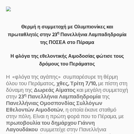
Θερμή η συμμετοχή με Ολυμπιονίκες και
η
πρωταθλητές στην
23
Πανελλήνια
Λαμπαδηδρομία
της ΠΟΣΕΑ στο Πέραμα
Η φλόγα της εθελοντικής Αιμοδοσίας φώτισε τους
δρόμους του Περάματος
Η «φλόγα της αγάπης» συμπαρέσυρε τη θέρμη
όλου του Περάματος,
χθες, Τρίτη 7/10,
με πίστη στη
δύναμη της
Δωρεάς Αίματος
και μεγάλη συμμετοχή
η
στην
23
Πανελλήνια
Λαμπαδηδρομία
της
Π
ανελλήνιας Ο
μοσπονδίας Σ
υλλόγων
Εθελοντών Αιμοδοτών
, η οποία έκανε σταθμό
στην πόλη. Είναι η πρώτη φορά που το Πέραμα, με
πρωτοβουλία του δημάρχου Γιάννη
Λαγουδάκου
συμμετείχε στην Πανελλήνια