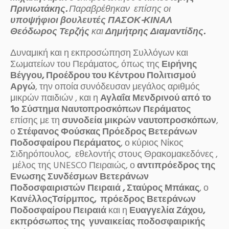
Πρινιωτάκης.
Παραβρέθηκαν επίσης οι
υποψήφιοι βουλευτές ΠΑΣΟΚ-ΚΙΝΑΛ
Θεόδωρος Τερζής
και
Δημήτρης Διαμαντίδης.
Δυναμική και η εκπροσώπηση Συλλόγων και
Σωματείων του Περάματος, όπως της
Ειρήνης
Βέγγου, Προέδρου του Κέντρου Πολιτισμού
Αργώ
, την οποία συνόδευσαν μεγάλος αριθμός
μικρών παιδιών , και η
Αγλαΐα Μενδρινού από το
1ο Σύστημα Ναυτοπροσκόπων Περάματος
επίσης με τη
συνοδεία μικρών ναυτοπροσκόπων
,
ο
Στέφανος Φούσκας Πρόεδρος Βετεράνων
Ποδοσφαίρου Περάματος
, ο κύριος Νίκος
Σιδηρόπουλος, εθελοντής στους Θρακομακεδόνες ,
μέλος της UNESCO Πειραιώς, ο
αντιπρόεδρος της
Ενωσης Συνδέσμων Βετεράνων
Ποδοσφαιριστών Πειραιά , Σταύρος Μπάκας
, ο
ΚανέλλοςΤσίρμπος, πρόεδρος Βετεράνων
Ποδοσφαίρου Πειραιά
και η
Ευαγγελία Ζάχου,
εκπρόσωπος της γυναικείας ποδοσφαιρικής