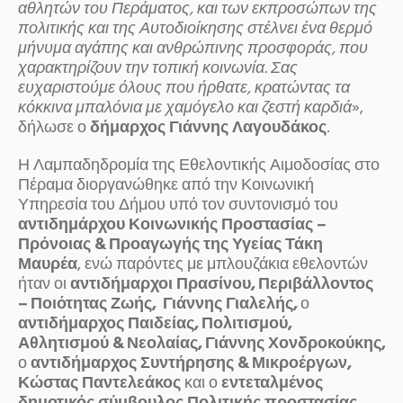
αθλητών του Περάματος, και των εκπροσώπων της
πολιτικής και της Αυτοδιοίκησης στέλνει ένα θερμό
μήνυμα αγάπης και ανθρώπινης προσφοράς, που
χαρακτηρίζουν την τοπική κοινωνία. Σας
ευχαριστούμε όλους που ήρθατε, κρατώντας τα
κόκκινα μπαλόνια με χαμόγελο και ζεστή καρδιά
»,
δήλωσε ο
δήμαρχος Γιάννης Λαγουδάκος
.
Η Λαμπαδηδρομία της Εθελοντικής Αιμοδοσίας στο
Πέραμα διοργανώθηκε από την Κοινωνική
Υπηρεσία του Δήμου υπό τον συντονισμό του
αντιδημάρχου Κοινωνικής Προστασίας –
Πρόνοιας & Προαγωγής της Υγείας
Τάκη
Μαυρέα
, ενώ παρόντες με μπλουζάκια εθελοντών
ήταν οι
αντιδήμαρχοι Πρασίνου, Περιβάλλοντος
– Ποιότητας Ζωής, Γιάννης Γιαλελής,
ο
αντιδήμαρχος Παιδείας, Πολιτισμού,
Αθλητισμού & Νεολαίας, Γιάννης Χονδροκούκης,
ο
αντιδήμαρχος Συντήρησης & Μικροέργων,
Κώστας Παντελεάκος
και ο
εντεταλμένος