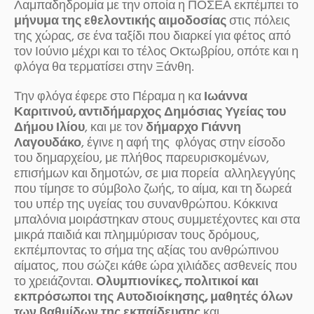
Λαμπαδηδρομία με την οποία η ΠΟΣΕΑ εκπέμπει το
μήνυμα της εθελοντικής αιμοδοσίας
στις πόλεις
της χώρας, σε ένα ταξίδι που διαρκεί για φέτος από
τον Ιούνιο μέχρι και το τέλος Οκτωβρίου, οπότε και η
φλόγα θα τερματίσει στην Ξάνθη.
Την φλόγα έφερε στο Πέραμα η κα
Ιωάννα
Καριτινού,
αντιδήμαρχος Δημόσιας Υγείας του
Δήμου Ιλίου
, και με τον
δήμαρχο Γιάννη
Λαγουδάκο
, έγινε η αφή της φλόγας στην είσοδο
του δημαρχείου, με πλήθος παρευρισκομένων,
επισήμων και δημοτών, σε μια πορεία αλληλεγγύης
που τίμησε το σύμβολο ζωής, το αίμα, και τη δωρεά
του υπέρ της υγείας του συνανθρώπου. Κόκκινα
μπαλόνια μοιράστηκαν στους συμμετέχοντες και στα
μικρά παιδιά και πλημμύρισαν τους δρόμους,
εκπέμποντας το σήμα της αξίας του ανθρώπινου
αίματος, που σώζει κάθε ώρα χιλιάδες ασθενείς που
το χρειάζονται.
Ολυμπιονίκες, πολιτικοί και
εκπρόσωποι της Αυτοδιοίκησης, μαθητές όλων
των βαθμίδων της εκπαίδευσης
και