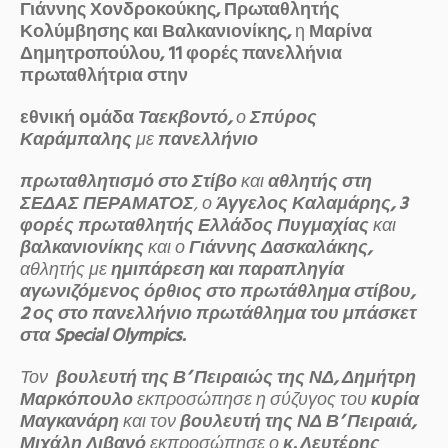
Γιάννης Χονδροκούκης, Πρωταθλητής
Κολύμβησης και Βαλκανιονίκης,
η
Μαρίνα
Δημητροπούλου, 11 φορές πανελλήνια
πρωταθλήτρια στην
εθνική ομάδα
Ταεκβοντό,
ο
Σπύρος
Καράμπαλης
με
πανελλήνιο
πρωταθλητισμό στο Στίβο
και
αθλητής στη
ΣΕΔΑΣ ΠΕΡΑΜΑΤΟΣ
, ο
Άγγελος Καλαμάρης, 3
φορές πρωταθλητής Ελλάδος Πυγμαχίας
και
βαλκανιονίκης
και ο
Γιάννης Δασκαλάκης,
αθλητής με
ημιπάρεση και παραπληγία
αγωνιζόμενος όρθιος στο πρωτάθλημα στίβου,
2 ος στο πανελλήνιο πρωτάθλημα του μπάσκετ
στα
S
pecial Olympics.
Τον
βουλευτή της Β’ Πειραιώς της ΝΔ, Δημήτρη
Μαρκόπουλο
εκπροσώπησε η σύζυγος του
κυρία
Μαγκανάρη
και τον
βουλευτή της ΝΔ Β’ Πειραιά,
Μιχάλη Λιβανό
εκπροσώπησε ο
κ. Λευτέρης