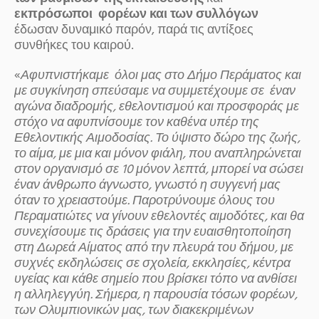
εκπρόσωποι φορέων και των συλλόγων
έδωσαν δυναμικό παρόν, παρά τις αντίξοες
συνθήκες του καιρού.
«
Αφυπνιστήκαμε
όλοι μας στο Δήμο Περάματος και
με συγκίνηση σπεύσαμε να συμμετέχουμε σε έναν
αγώνα διαδρομής, εθελοντισμού και προσφοράς με
στόχο να αφυπνίσουμε τον καθένα υπέρ της
Εθελοντικής Αιμοδοσίας. Το ύψιστο δώρο της ζωής,
το αίμα, με μια και μόνον φιάλη, που αναπληρώνεται
στον οργανισμό σε 10 μόνον λεπτά, μπορεί να σώσει
έναν άνθρωπο άγνωστο, γνωστό η συγγενή μας
όταν το χρειαστούμε. Παροτρύνουμε όλους του
Περαματιώτες να γίνουν εθελοντές αιμοδότες, και θα
συνεχίσουμε τις δράσεις για την ευαισθητοποίηση
στη Δωρεά Αίματος από την πλευρά του δήμου, με
συχνές εκδηλώσεις σε σχολεία, εκκλησίες, κέντρα
υγείας και κάθε σημείο που βρίσκει τόπο να ανθίσει
η αλληλεγγύη. Σήμερα, η παρουσία τόσων φορέων,
των Ολυμπιονικών μας, των διακεκριμένων