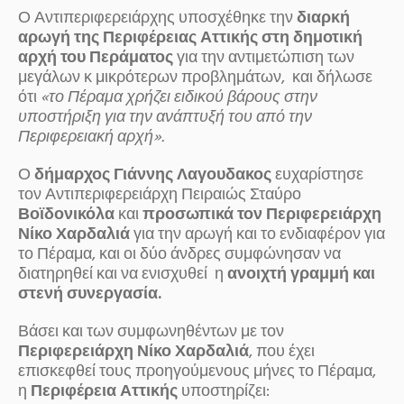
Ο Αντιπεριφερειάρχης υποσχέθηκε την
διαρκή
αρωγή της Περιφέρειας Αττικής στη δημοτική
αρχή του Περάματος
για την αντιμετώπιση των
μεγάλων κ μικρότερων προβλημάτων, και δήλωσε
ότι
«το Πέραμα χρήζει ειδικού βάρους στην
υποστήριξη για την ανάπτυξή του από την
Περιφερειακή αρχή».
Ο
δήμαρχος Γιάννης Λαγουδακος
ευχαρίστησε
τον Αντιπεριφερειάρχη Πειραιώς Σταύρο
Βοϊδονικόλα
και
προσωπικά τον Περιφερειάρχη
Νίκο Χαρδαλιά
για την αρωγή και το ενδιαφέρον για
το Πέραμα, και οι δύο άνδρες συμφώνησαν να
διατηρηθεί και να ενισχυθεί η
ανοιχτή γραμμή και
στενή συνεργασία.
Βάσει και των συμφωνηθέντων με τον
Περιφερειάρχη Νίκο Χαρδαλιά
, που έχει
επισκεφθεί τους προηγούμενους μήνες το Πέραμα,
η
Περιφέρεια Αττικής
υποστηρίζει: