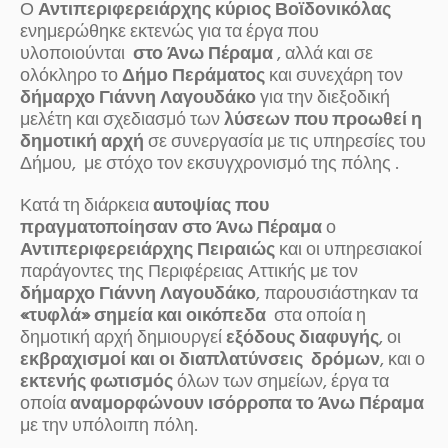
Ο
Αντιπεριφερειάρχης κύριος
Βοϊδονικόλας
ενημερώθηκε εκτενώς για τα έργα που
υλοποιούνται
στο Άνω Πέραμα
, αλλά και σε
ολόκληρο το
Δήμο Περάματος
και συνεχάρη τον
δήμαρχο Γιάννη Λαγουδάκο
για την διεξοδική
μελέτη και σχεδιασμό των
λύσεων που προωθεί η
δημοτική αρχή
σε συνεργασία με τις υπηρεσίες του
Δήμου, με στόχο τον εκσυγχρονισμό της πόλης .
Κατά τη διάρκεια
αυτοψίας που
πραγματοποίησαν στο Άνω Πέραμα
ο
Αντιπεριφερειάρχης Πειραιώς
και οι υπηρεσιακοί
παράγοντες της Περιφέρειας Αττικής με τον
δήμαρχο Γιάννη Λαγουδάκο
, παρουσιάστηκαν τα
«τυφλά» σημεία και οικόπεδα
στα οποία η
δημοτική αρχή δημιουργεί
εξόδους διαφυγής
, οι
εκβραχισμοί και οι διαπλατύνσεις δρόμων
, και ο
εκτενής φωτισμός
όλων των σημείων, έργα τα
οποία
αναμορφώνουν ισόρροπα το Άνω Πέραμα
με την υπόλοιπη πόλη.