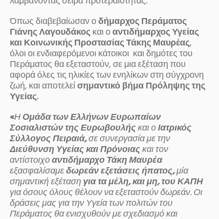
λαμβάνοντας σειρά προτεραιότητας.
Όπως διαβεβαίωσαν ο
δήμαρχος Περάματος
Γιάνης Λαγουδάκος
και ο
αντιδήμαρχος Υγείας
και Κοινωνικής Προστασίας Τάκης Μαυρέας
,
όλοι οι ενδιαφερόμενοι κάτοικοι και δημότες του
Περάματος θα εξεταστούν, σε μια εξέταση που
αφορά όλες τις ηλικίες των ενηλίκων στη σύγχρονη
ζωή, και αποτελεί
σημαντικό βήμα Πρόληψης της
Υγείας.
«
Η
Ομάδα των Ελλήνων Ευρωπαίων
Σοσιαλιστών της Ευρωβουλής
και ο
Ιατρικός
Σύλλογος Πειραιά,
σε συνεργασία με την
Διεύθυνση Υγείας και Πρόνοιας
και τον
αντίστοιχο
αντιδήμαρχο Τάκη Μαυρέα
εξασφαλίσαμε
δωρεάν εξετάσεις ήπατος,
μία
σημαντική εξέταση
για τα μέλη, και μη, του ΚΑΠΗ
για όσους όλους θέλουν να εξεταστούν δωρεάν. Οι
δράσεις μας για την Υγεία των πολιτών του
Περάματος θα ενισχυθούν με σχεδιασμό και