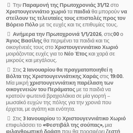
Την
Παραμονή της Πρωτοχρονιάς 31/12
στο
Χριστουγεννιάτιο χωριό
τα
παιδιά
θα μπορούν
να
στείλουν τις τελευταίες τους επιστολές προς τον
Βόρειο Πόλο
με τις ευχές και τις επιθυμίες τους.
Ανήμερα την Πρωτοχρονιά 1/1/2026
, στις
00
ο
Άγιος Βασίλης
θα περιμένει τα παιδιά και τις
οικογένειές τους στο
Χριστουγεννιάτικο Χωριό
μοιράζοντας ευχές για το
Νέο Έτος
και χαρά σε
μικρούς και μεγάλους.
Στις
2 Ιανουαρίου θα πραγματοποιηθεί η
Βόλτα της Χριστουγεννιάτικης Χαράς
στις
19:00.
Μία μικρή
χριστουγεννιάτικη παρέλαση των
οικογενειών του Περάματος
με τα παιδιά να
κρατούν φωτεινά βραχιολάκια σε μία γιορτή –
μωσαϊκό ευχών της πόλης για την χρονιά που
έρχεται, με αγάπη και ενότητα.
Στις
3 Ιανουαρίου
το
Χριστουγεννιάτικο Χωριό
επιφυλάσσει το
«Φεστιβάλ της σούπας»,
μια
φιλανθρωπική δράση
που θα προσφέρει
ζεστή