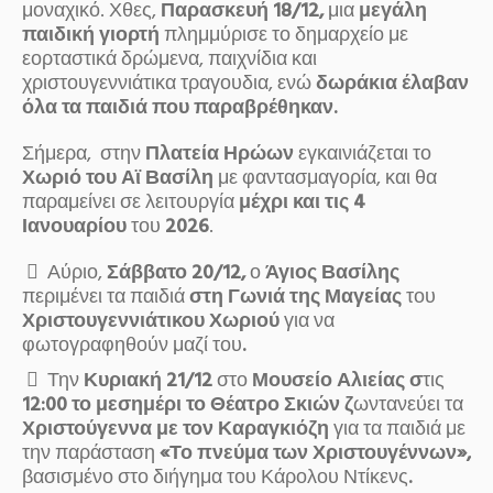
μοναχικό. Χθες,
Παρασκευή 18/12,
μια
μεγάλη
παιδική γιορτή
πλημμύρισε το δημαρχείο με
εορταστικά δρώμενα, παιχνίδια και
χριστουγεννιάτικα τραγουδια, ενώ
δωράκια έλαβαν
όλα τα παιδιά που παραβρέθηκαν.
Σήμερα, στην
Πλατεία Ηρώων
εγκαινιάζεται το
Χωριό του Αϊ Βασίλη
με φαντασμαγορία, και θα
παραμείνει σε λειτουργία
μέχρι και τις 4
Ιανουαρίου
του
2026
.
Αύριο,
Σάββατο 20/12,
ο
Άγιος Βασίλης
περιμένει τα παιδιά
στη Γωνιά της Μαγείας
του
Χριστουγεννιάτικου Χωριού
για να
φωτογραφηθούν μαζί του
.
Την
Κυριακή 21/12
στο
Μουσείο Αλιείας σ
τις
12:00 το μεσημέρι το Θέατρο Σκιών ζ
ωντανεύει τα
Χριστούγεννα με τον Καραγκιόζη
για τα παιδιά με
την παράσταση
«Το πνεύμα των Χριστουγέννων»,
βασισμένο στο διήγημα του Κάρολου Ντίκενς
.