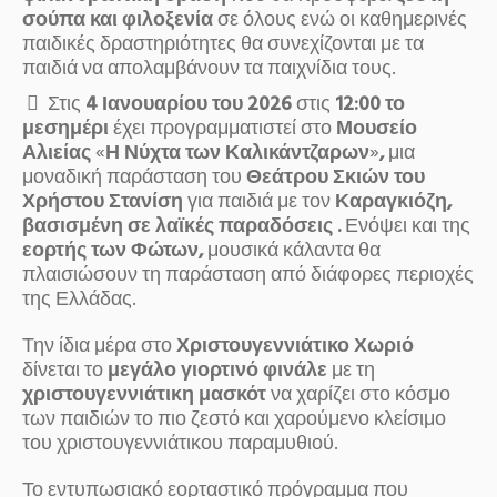
σούπα και φιλοξενία
σε όλους ενώ οι καθημερινές
παιδικές δραστηριότητες θα συνεχίζονται με τα
παιδιά να απολαμβάνουν τα παιχνίδια τους.
Στις
4 Ιανουαρίου του 2026
στις
12:00 το
μεσημέρι
έχει προγραμματιστεί στο
Μουσείο
Αλιείας
«
Η Νύχτα των Καλικάντζαρων
»
,
μια
μοναδική παράσταση του
Θεάτρου Σκιών του
Χρήστου Στανίση
για παιδιά με τον
Καραγκιόζη,
βασισμένη σε λαϊκές παραδόσεις .
Ενόψει και της
εορτής των Φώτων,
μουσικά κάλαντα θα
πλαισιώσουν τη παράσταση από διάφορες περιοχές
της Ελλάδας.
Την ίδια μέρα στο
Χριστουγεννιάτικο Χωριό
δίνεται το
μεγάλο γιορτινό φινάλε
με τη
χριστουγεννιάτικη μασκότ
να χαρίζει στο κόσμο
των παιδιών το πιο ζεστό και χαρούμενο κλείσιμο
του χριστουγεννιάτικου παραμυθιού.
Το εντυπωσιακό εορταστικό πρόγραμμα που