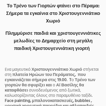
Το Τρένο των Γιορτών φτάνει στο Πέραμα:
Σήμερα τα εγκαίνια στο Χριστουγεννιάτικο
Xωριό
Πλημμύρισε παιδιά και χριστουγεννιάτικες
μελωδίες το Δημαρχείο στη μεγάλη
παιδική Χριστουγεννιάτικη γιορτή
Eνα μαγευτικό
Χριστουγεννιάτικο Χωριό
στήνεται
στη
πλατεία Ηρώων του Περάματος, που
εγκαινιάζεται σήμερα στις 19.00.
T
ο
Τρένο των
γιορτών θα σφυρίξει και
ο
Αϊ Βασίλης θα
καταφθάσει
συνοδευόμενος από ξωτικά,
καλωσορίζοντας όλους στο παραμυθένιο ταξίδι
.
Face painting, μπαλονοκατασκευές, bubbles ,