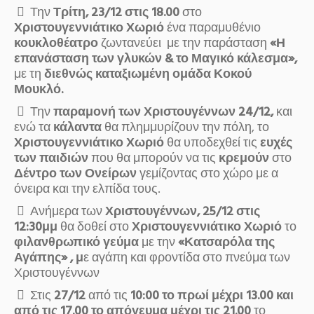
Την
Τρίτη, 23/12 στις 18.00
στο
Χριστουγεννιάτικο Χωριό
ένα παραμυθένιο
κουκλοθέατρο
ζωντανεύει με την παράσταση
«Η
επανάσταση των γλυκών & το Μαγικό κάλεσμα»,
με τη
διεθνώς καταξιωμένη ομάδα Κοκού
Μουκλό.
Την
παραμονή των Χριστουγέννων 24/12,
και
ενώ τα
κάλαντα
θα πλημμυρίζουν την πόλη, το
Χριστουγεννιάτικο Χωριό
θα υποδεχθεί τις
ευχές
των παιδιών
που θα μπορούν να τις
κρεμούν
στο
Δέντρο των Ονείρων
γεμίζοντας στο χώρο με α
όνειρα και την ελπίδα τους.
Ανήμερα των
Χριστουγέννων, 25/12 στις
12:30μμ
θα δοθεί στο
Χριστουγεννιάτικο Χωριό
το
φιλανθρωπικό γεύμα
με την
«Κατσαρόλα της
Αγάπης» , μ
ε αγάπη και φροντίδα στο πνεύμα των
Χριστουγέννων
Στις
27/12
από τις
10:00 το πρωί μέχρι 13.00 και
από τις 17.00 το απόγευμα μέχρι τις 21.00
το