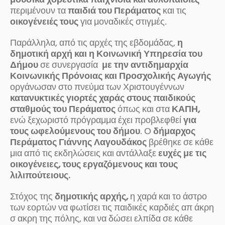
μουσικά χορευτικά παιχνίδια και αθλοπαιδιές
περιμένουν τα
παιδιά του Περάματος
και τις
οικογένειές τους
για μοναδικές στιγμές.
Παράλληλα, από τις αρχές της εβδομάδας,
η
δημοτική αρχή και η Κοινωνική Υπηρεσία του
Δήμου
σε συνεργασία
με την αντιδημαρχία
Κοινωνικής Πρόνοιας και Προσχολικής Αγωγής
οργάνωσαν στο πνεύμα των Χριστουγέννων
κατανυκτικές γιορτές χαράς στους παιδικούς
σταθμούς του Περάματος
όπως και στα
ΚΑΠΗ,
ενώ ξεχωριστό πρόγραμμα έχει προβλεφθεί
για
τους ωφελούμενους του δήμου
. Ο
δήμαρχος
Περάματος Γιάννης Λαγουδάκος
βρέθηκε σε κάθε
μια από τις εκδηλώσεις και αντάλλαξε
ευχές με τις
οικογένειες, τους εργαζόμενους και τους
λιλιπούτειους.
Στόχος της
δημοτικής αρχής,
η χαρά και το άστρο
των εορτών να φωτίσει τις παιδικές καρδιές απ άκρη
σ ακρη της πόλης, και να δώσει ελπίδα σε κάθε