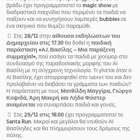
βράδυ έχει προγραμματιστεί το
magic show
με
διαδραστικά παιχνίδια που περιμένει τα παιδιά να
παίξουν και να κυνηγήσουν λαμπερές
bubbles
σε
ένα σκηνικό που θυμίζει παραμύθι.
Στις
28/12
στην
αίθουσα εκδηλώσεων του
Δημαρχείου στις 17.30
θα δοθεί η
παιδική
παράσταση «Α.Ι. Βασίλης – Μια παράξενη
συμμαχία!»,
πού εισάγει τα παιδιά με χιούμορ στο
συνδυασμό της παραδοσιακής μορφής του Αϊ
Βασίλη με τη σύγχρονη τεχνολογία. Τι γίνεται όταν ο
Αϊ Βασίλης έχει απορροφηθεί στο tablet του και δεν
προλαβαίνει να διαβάσει τα γράμματα των παιδιών?
Η παράσταση με τους
Ματθίλδη Μαγγίρα, Γιώργο
Κοψιδά, Άρη Μακρή και Λήδα Φόστερ
αναμένεται
να συναρπάσει παιδιά και γονείς.
Στις
29/12 στις 18.00
έχει προγραμματιστεί το
Santa Run
. Μικροί και μεγάλοι θα ντυθούν Αϊ
Βασίληδες και θα πλημμυρίσουν τους δρόμους της
πόλης.