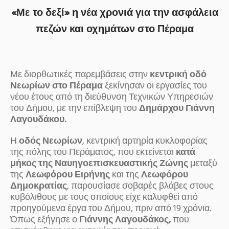
«Με το δεξί» η νέα χρονιά για την ασφάλεια
πεζών και οχημάτων στο Πέραμα
Με διορθωτικές παρεμβάσεις στην
κεντρική οδό
Νεωρίων στο Πέραμα
ξεκίνησαν οι εργασίες του
νέου έτους από τη διεύθυνση Τεχνικών Υπηρεσιών
του Δήμου, με την επίβλεψη του
Δημάρχου Γιάννη
Λαγουδάκου.
Η
οδός Νεωρίων
, κεντρική αρτηρία κυκλοφορίας
της πόλης του Περάματος, που εκτείνεται
κατά
μήκος της Ναυηγοεπισκευαστικής Ζώνης
μεταξύ
της
Λεωφόρου Ειρήνης
και της
Λεωφόρου
Δημοκρατίας
, παρουσίασε σοβαρές βλάβες στους
κυβόλιθους με τους οποίους είχε καλυφθεί από
προηγούμενα έργα του Δήμου, πριν από 19 χρόνια.
Όπως εξήγησε ο
Γιάννης Λαγουδάκος,
που