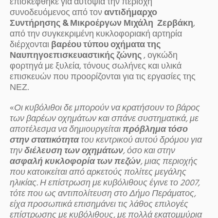
επισκέφθηκε για αυτοψία την περιοχή
συνοδευόμενος από τον
αντιδήμαρχο
Συντήρησης & Μικροέργων Μιχάλη
Ζερβάκη
,
από την συγκεκριμένη κυκλοφοριακή αρτηρία
διέρχονται
βαρέου τύπου οχήματα της
Ναυπηγοεπισκευαστικής ζώνης
, ογκώδη
φορτηγά με ξυλεία, τόνους σωλήνες και υλικά
επισκευών που προορίζονται για τις εργασίες της
ΝΕΖ.
«
Οι κυβόλιθοι δε μπορούν να κρατήσουν το βάρος
των βαρέων οχημάτων και σπάνε συστηματικά, με
αποτέλεσμα να δημιουργείται
πρόβλημα τόσο
στην στατικότητα
του κεντρικού αυτού δρόμου για
την
διέλευση των οχημάτων
, όσο και στην
ασφαλή κυκλοφορία των πεζών
, μιας περιοχής
που κατοικείται από αρκετούς πολίτες μεγάλης
ηλικίας. Η επίστρωση με κυβόλιθους έγινε το 2007,
τότε που ως αντιπολίτευση στο Δήμο Περάματος,
είχα προσωπικά επισημάνει τις λάθος επιλογές
επίστρωσης με κυβόλιθους, με πολλά εκατομμύρια