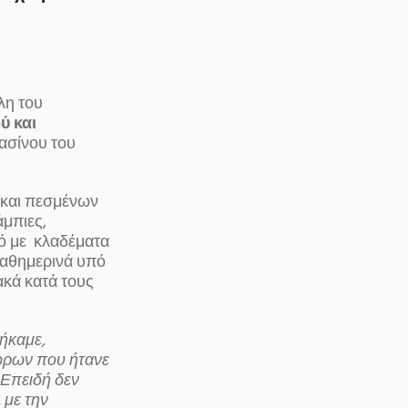
λη του
ύ και
ασίνου του
 και πεσμένων
μπιες,
ό με κλαδέματα
καθημερινά υπό
ακά κατά τους
ήκαμε,
ώρων που ήτανε
 Επειδή δεν
 με την