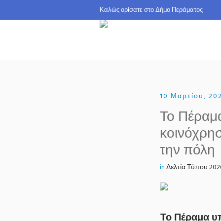
Καλώς ορίσατε σ
10 Μαρτίου, 20
Το Πέραμα
κοινόχρη
την πόλη
in
Δελτία Τύπου 202
Το Πέραμα υ