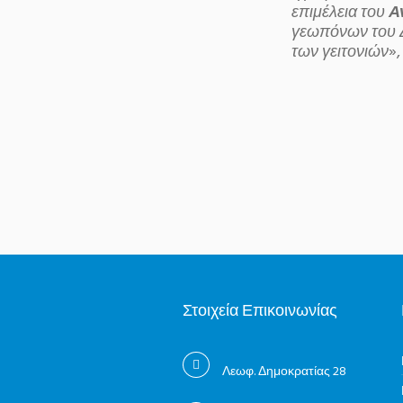
επιμέλεια του
Α
γεωπόνων του Δ
των γειτονιών
»
Στοιχεία Επικοινωνίας
Λεωφ. Δημοκρατίας 28