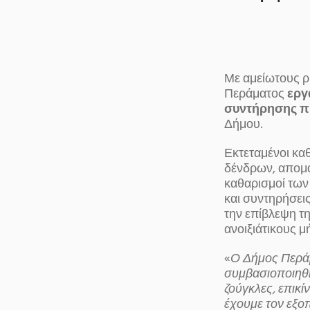
Με αμείωτους ρ
Περάματος
εργ
συντήρησης π
Δήμου.
Εκτεταμένοι κα
δένδρων, απομ
καθαρισμοί τω
και συντηρήσει
την επίβλεψη τ
ανοιξιάτικους μ
«
Ο Δήμος Περάμ
συμβασιοποιηθ
ζούγκλες, επικί
έχουμε τον εξοπ