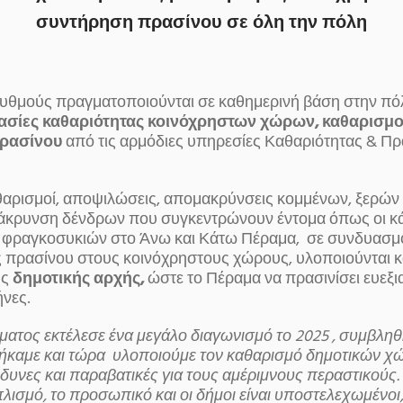
συντήρηση πρασίνου σε όλη την πόλη
υθμούς πραγματοποιούνται σε καθημερινή βάση στην πό
ασίες καθαριότητας κοινόχρηστων χώρων, καθαρισμο
ρασίνου
από τις αρμόδιες υπηρεσίες Καθαριότητας & Πρ
θαρισμοί, αποψιλώσεις, απομακρύνσεις κομμένων, ξερών
άκρυνση δένδρων που συγκεντρώνουν έντομα όπως οι κά
ν φραγκοσυκιών στο Άνω και Κάτω Πέραμα, σε συνδυασμ
ς πρασίνου στους κοινόχρηστους χώρους, υλοποιούνται 
ης
δημοτικής αρχής,
ώστε το Πέραμα να πρασινίσει ευεξι
ήνες.
ατος εκτέλεσε ένα μεγάλο διαγωνισμό το 2025 , συμβληθ
ήκαμε και τώρα υλοποιούμε τον καθαρισμό δημοτικών χ
νδυνες και παραβατικές για τους αμέριμνους περαστικούς.
λισμό, το προσωπικό και οι δήμοι είναι υποστελεχωμένοι,